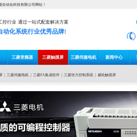
菱自动化科技有限公司网站！
工控行业
通过一站式配套解决方案
自动化系统行业优秀品牌!
C
三菱变频器
三菱触摸屏
三菱伺服电机
新闻中心
屏
|
三菱伺服电机
|
三菱FA集成软件
|
三菱张力控制系统
|
威纶触摸屏