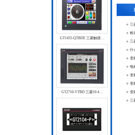
三
检
GT1455-QTBDE 三菱触摸…
三
什
变
电
变
变
GT2710-VTBD 三菱10.4…
变
三