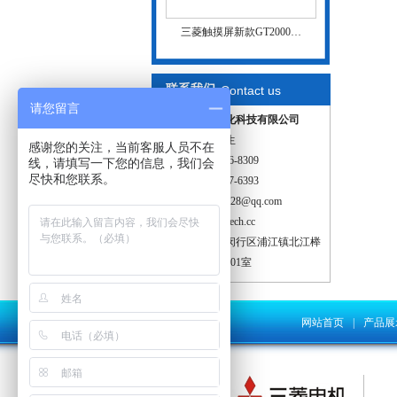
三菱触摸屏新款GT2000…
联系我们
Contact us
请您留言
上海鹏菱自动化科技有限公司
联系人：张先生
感谢您的关注，当前客服人员不在
电话：138-1716-8309
线，请填写一下您的信息，我们会
尽快和您联系。
电话：177-0187-6393
邮箱：987578528@qq.com
网址：www.pltech.cc
地址：上海市闵行区浦江镇北江榉
路588弄5号楼501室
网站首页
|
产品展